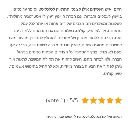
היזם ואיש העסקים אילן קצ'נס, התראיין לכלכליסט
וסיפר על נסיונו
בייעוץ לעסקים וחברות, עם חברת הייעוץ "עוץ לי אסטרטגיה ניהולית".
כשלונות ומשברים הם מצבים שקורים פחות או יותר לכל עסק
מתפתח, אך לפי אילן קצ'נס, כשלונות הם גם הזדמנות ללמוד. עם
זאת, הכי טוב ללמוד מנסיון של אחרים: "מומלץ להתכונן מבעוד מועד
למשברים מסוגים שונים, להכין תכנית מגירה לשעת צרה, הרי זה אף
פעם לא מזיק. צריך להסתכל על הצדדים הפחות נעימים בניהול
חברה, ולא לברוח מהם. חשוב לזהות את תחילת המשבר, לראות איך
ניתן לפתור את הבעיה בצורה מיידית, ולא להתחיל בחיפוש אשמים",
טוען קצ'נס.
5/5 - (1 vote)
תגיות
:
אילן קצ'נס
,
כלכליסט
,
עוץ לי אסטרטגיה ניהולית