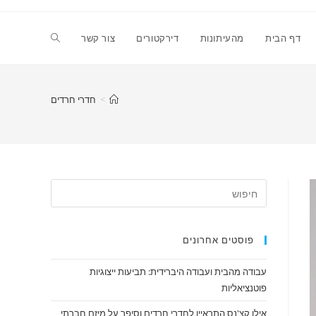
Toggle
דף הבית
מהעיתונות
דירקטורים
צור קשר
website
>
חדרי חרדים
search
פוסטים אחרונים
עבודה מהבית ועבודה היברידית: תביעות ייצוגיות
פוטנציאליות
אילן קצ'נס התראיין לחדרי חרדים וסיפר על מיזם חברתי