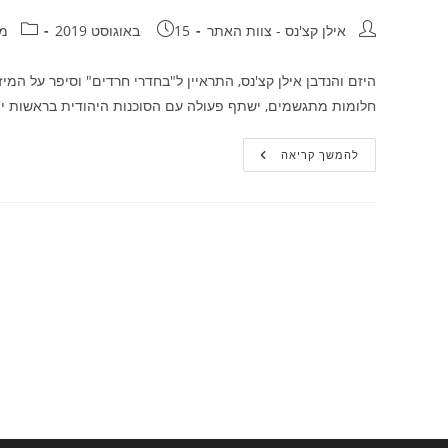
מחבר:
פורסם:
קטגוריה
אילן קצ'נס - צוות האתר
15 באוגוסט 2019
מה
היזם והנדבן אילן קצ'נס, התראיין ל"בחדרי חרדים" וסיפר על המ
חלומות מתגשמים, ישתף פעולה עם הסוכנות היהודית בראשות יצח
אילן
להמשך קריאה
קצ'נס
התראיין
לחדרי
חרדים
וסיפר
על
מיזם
חברתי
עם
הסוכנות
היהודית